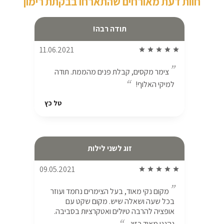
חוות דעת מאורחים שהתארחו בבקתת רימון
תודה רבה!
11.06.2021
star
star
star
star
star
צימר מקסים, קבלת פנים מהממת. תודה
למיקי האלוף!
טל כץ
זוג לשני לילות
09.05.2021
star
star
star
star
star
מקום נקי מאוד, בעל הצימרים נחמד ועוזר
בכל שעה ושאלה שיש. מקום שקט עם
אופציה להרבה טיולים ואטקרציות בסביבה.
נהננו מאוד כזוג.