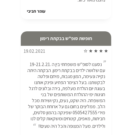
עומר חביבי
חופשת סופ"ש בבקתת רימון
19.02.2021
star_border
star
star
star
star
נסענו לסופ"ש משפחתי בין ה .19-21.2.21
עם שלושה ילדים בבקתת רימון. הבקתה היתה
נקייה ונעימה, המון מגבות, מיחם ופלטה
לבקשתנו. בעל הצימר הפתיע ופינק אותנו
בעוגת יום הולדת מעלפת, בירה ובלונים לרגל
חגיגות ימי ההולדת המשותפים של בני
המשפחה. היה שקט, נעים, נקי ושירות מכל
הלב. ממליצים בחום גם על ארוחת הבוקר של
מירי 0505427555 שפינקה בהמון סלטים,
חביתות, מאפים, קינוחים ומשקאות קלים לנו
ולילדים. מעל המצופה והכל היה טעים!!