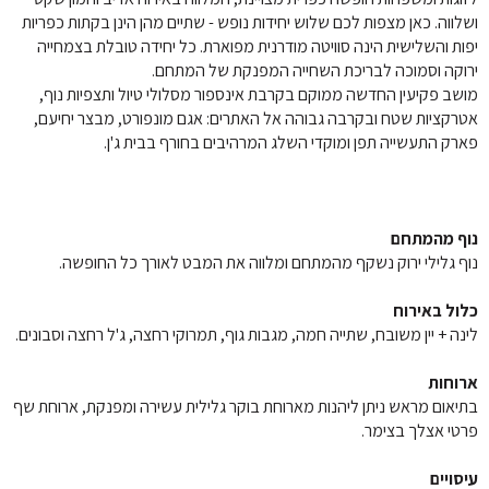
ושלווה. כאן מצפות לכם שלוש יחידות נופש - שתיים מהן הינן בקתות כפריות 
יפות והשלישית הינה סוויטה מודרנית מפוארת. כל יחידה טובלת בצמחייה 
ירוקה וסמוכה לבריכת השחייה המפנקת של המתחם.
מושב פקיעין החדשה ממוקם בקרבת אינספור מסלולי טיול ותצפיות נוף, 
אטרקציות שטח ובקרבה גבוהה אל האתרים: אגם מונפורט, מבצר יחיעם, 
פארק התעשייה תפן ומוקדי השלג המרהיבים בחורף בבית ג'ן. 
נוף מהמתחם
נוף גלילי ירוק נשקף מהמתחם ומלווה את המבט לאורך כל החופשה. 
כלול באירוח
לינה + יין משובח, שתייה חמה, מגבות גוף, תמרוקי רחצה, ג'ל רחצה וסבונים. 
ארוחות
בתיאום מראש ניתן ליהנות מארוחת בוקר גלילית עשירה ומפנקת, ארוחת שף 
פרטי אצלך בצימר.
עיסויים